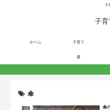
子
子育
ホーム
子育て
夏
傘
傘
生活