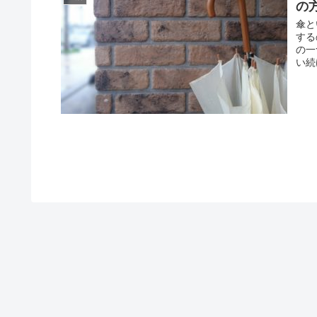
の
傘と
する
の一
い続