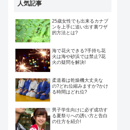
人気記事
25歳女性でも出来るカナブ
ンを上手に追い出す裏ワザ
的方法とは?
海で花火できる?手持ち花
火は海や砂浜では禁止?花
火の疑問を解決!
柔道着は乾燥機大丈夫な
の?どれ位縮みますか?かけ
る時間はどれ位?
男子学生向けに必ず成功す
る夏祭りへの誘い方と告白
の仕方を紹介!