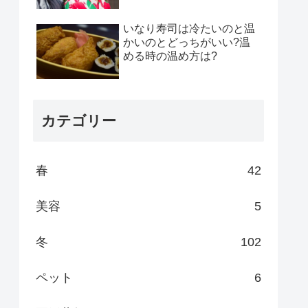
いなり寿司は冷たいのと温
かいのとどっちがいい?温
める時の温め方は?
カテゴリー
春
42
美容
5
冬
102
ペット
6