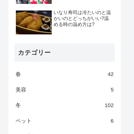
いなり寿司は冷たいのと温
かいのとどっちがいい?温
める時の温め方は?
カテゴリー
春
42
美容
5
冬
102
ペット
6