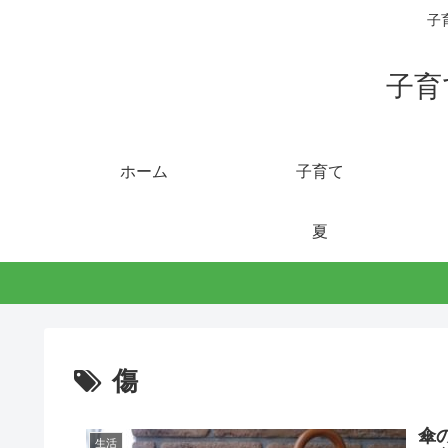
子
子育
ホーム
子育て
夏
傷
傘
生活