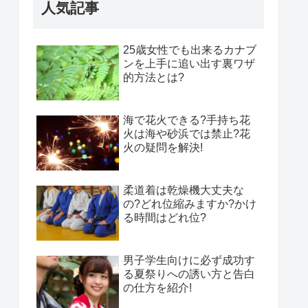
人気記事
25歳女性でも出来るカナブ
ンを上手に追い出す裏ワザ
的方法とは?
海で花火できる?手持ち花
火は海や砂浜では禁止?花
火の疑問を解決!
柔道着は乾燥機大丈夫な
の?どれ位縮みますか?かけ
る時間はどれ位?
男子学生向けに必ず成功す
る夏祭りへの誘い方と告白
の仕方を紹介!