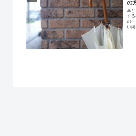
の
傘と
する
の一
い続