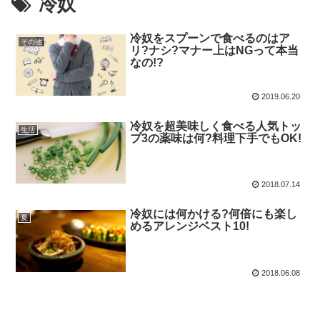
冷奴
冷奴をスプーンで食べるのはア
その他
リ?ナシ?マナー上はNGって本当
なの!?
2019.06.20
冷奴を超美味しく食べる人気トッ
生活
プ3の薬味は何?料理下手でもOK!
2018.07.14
冷奴には何かける?何倍にも楽し
夏
めるアレンジベスト10!
2018.06.08