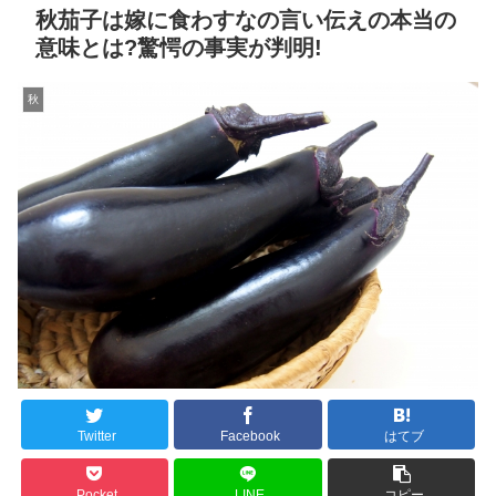
秋茄子は嫁に食わすなの言い伝えの本当の
意味とは?驚愕の事実が判明!
秋
Twitter
Facebook
はてブ
Pocket
LINE
コピー