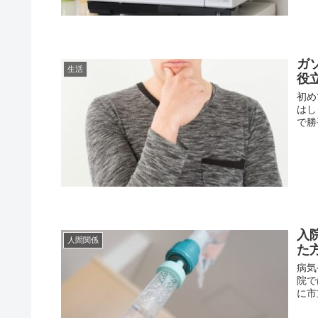
ガ
生活
役
初め
はし
で勝
入
人間関係
た
病気
院で
に市