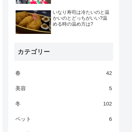
いなり寿司は冷たいのと温
かいのとどっちがいい?温
める時の温め方は?
カテゴリー
春
42
美容
5
冬
102
ペット
6