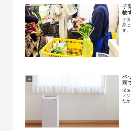
子
子育て
物
子供
品に
す。
ベ
春
雨
湿気
メジ
だか