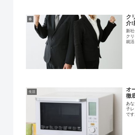
ク
春
介
新社
クリ
就活
オ
生活
徹
あな
子レ
です