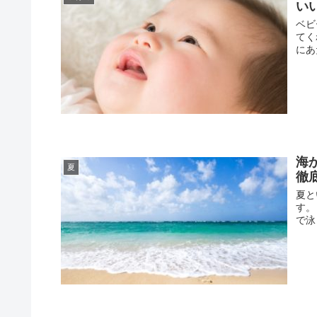
いい
ベビ
てく
にあ
海
夏
徹
夏と
す。
で泳