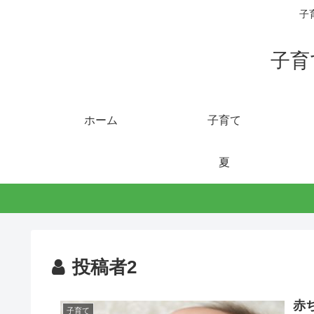
子
子育
ホーム
子育て
夏
投稿者2
赤
子育て