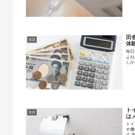
田
生活
体
毎日
よね
しか
ト
生活
は
トイ
す機
て 