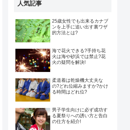
人気記事
25歳女性でも出来るカナブ
ンを上手に追い出す裏ワザ
的方法とは?
海で花火できる?手持ち花
火は海や砂浜では禁止?花
火の疑問を解決!
柔道着は乾燥機大丈夫な
の?どれ位縮みますか?かけ
る時間はどれ位?
男子学生向けに必ず成功す
る夏祭りへの誘い方と告白
の仕方を紹介!