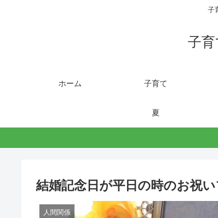
子
子育
ホーム
子育て
夏
結婚記念日が平日の時のお祝い
人間関係