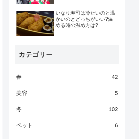
いなり寿司は冷たいのと温
かいのとどっちがいい?温
める時の温め方は?
カテゴリー
春
42
美容
5
冬
102
ペット
6