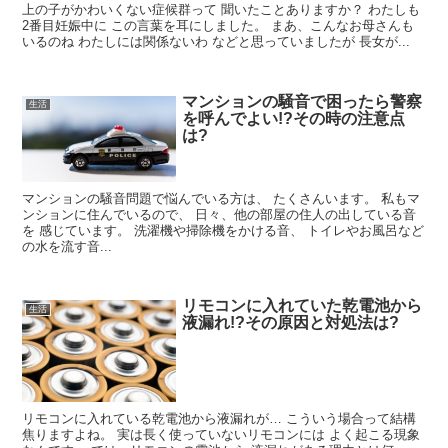
上の子がかわいくない症候群って 聞いたことありますか？ わたしも
2番目妊娠中に この言葉を耳にしました。 まあ、こんなお母さんも
いるのね わたしには関係ないわ などと思っていましたが 長女が...
マンションの騒音で困ったら警察
生活
を呼んでよい!?その時の注意点
は?
マンションの騒音問題で悩んでいる方は、 たくさんいます。 私もマ
ンションに住んでいるので、 日々、他の部屋の住人の出している音
を 感じています。 洗濯機や掃除機をかける音、 トイレやお風呂など
の水を流す音...
リモコンに入れていた乾電池から
生活
液漏れ!?その原因と対処法は?
リモコンに入れている乾電池から液漏れが… こういう場合って結構
焦りますよね。 実は長く使っていないリモコンには よく起こる現象