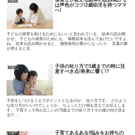
子育て
は声色がコツ!2歳幼児を持つママ
へ!
子どもの発育を助けるためにもいいと言われている、 絵本の読み聞
かせ。 子どもの成長のためにも、 毎晩絵本を読んであげたいですよ
ね。 絵本を読み聞かせると、 感情表現が豊かになったり、 言葉の量
が増えると言...
子供の叱り方で3歳までの時に注
子育て
意すべき点!将来に響く!?
子供をしつけるうえでポイントとなるのが、 叱り方です。 どのよう
な叱り方がいいのでしょうか。 ちょっとだけ例も交えてお伝えしま
す。 子育てって何が正しいの?3歳までの叱り方でその後の何が決ま
る!? ...
子育てあるある!悩みをお持ちの
子育て