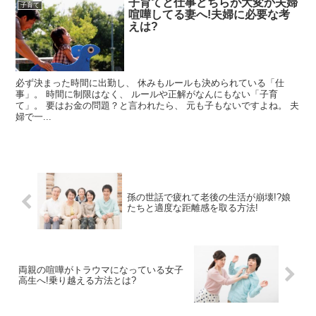
子育てと仕事どちらが大変か夫婦
子育て
喧嘩してる妻へ!夫婦に必要な考
えは?
必ず決まった時間に出勤し、 休みもルールも決められている「仕
事」。 時間に制限はなく、 ルールや正解がなんにもない「子育
て」。 要はお金の問題？と言われたら、 元も子もないですよね。 夫
婦で一...
孫の世話で疲れて老後の生活が崩壊!?娘
たちと適度な距離感を取る方法!
両親の喧嘩がトラウマになっている女子
高生へ!乗り越える方法とは?