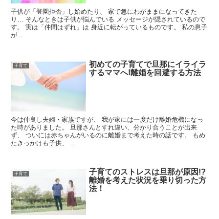
子供が「登園拒否」し始めたり、 家で急にわがままになってきた
り… そんなときは子供が悩んでいる メッセージが隠されているので
す。 実は「仲間はずれ」は 身近に転がっているものです。 私の息子
が...
初めての子育てで旦那にイライラ
子育て
するママへ!離婚を回避する方法
今は仲良し夫婦・家族ですが、 我が家には一度だけ離婚危機になっ
た時がありました。 旦那さんとすれ違い、分かり合うことが出来
ず、 ついには赤ちゃんがいるのに離婚まで考えた時の話です。 もめ
たきっかけも子供、 ...
子育てのストレスは旦那が原因!?
子育て
離婚を考えた状況を乗り切った方
法！