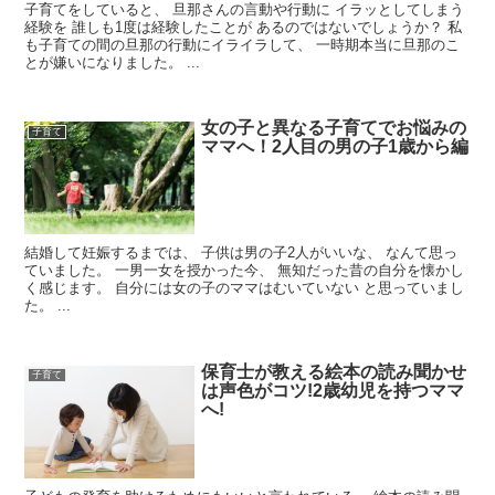
子育てをしていると、 旦那さんの言動や行動に イラッとしてしまう
経験を 誰しも1度は経験したことが あるのではないでしょうか？ 私
も子育ての間の旦那の行動にイライラして、 一時期本当に旦那のこ
とが嫌いになりました。 ...
女の子と異なる子育てでお悩みの
子育て
ママへ！2人目の男の子1歳から編
結婚して妊娠するまでは、 子供は男の子2人がいいな、 なんて思っ
ていました。 一男一女を授かった今、 無知だった昔の自分を懐かし
く感じます。 自分には女の子のママはむいていない と思っていまし
た。 ...
保育士が教える絵本の読み聞かせ
子育て
は声色がコツ!2歳幼児を持つママ
へ!