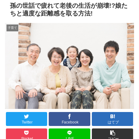
孫の世話で疲れて老後の生活が崩壊!?娘た
ちと適度な距離感を取る方法!
子育て
Twitter
Facebook
はてブ
Pocket
LINE
コピー