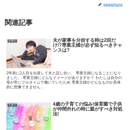
sawamura
関連記事
夫が家事を分担する時は2回だ
子育て
け!?専業主婦が必ず知るべきチャ
ンスは?
2年前に2人目を出産して夫と話し合い、 専業主婦になることになり
ました。 専業主婦にどんなイメージがありますか？ わたしは自分の
母が常にフルタイムで働いていたため 専業主婦がどんなものか具体
的に想像できません...
4歳の子育ての悩み!保育園で子供
子育て
が仲間外れの時に親がすべき対処
法!