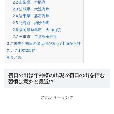
2.2
山梨県 本梄湖
2.3
茨城県 大洗海岸
2.4
岩手県 碁石海岸
2.5
北海道 納沙布岬
2.6
福岡県糸島市 火山山頂
2.7
三重県 二見興玉神社
3
ご来光と初日の出は何が違う?山頂から拝
むとご利益2倍!?
4
まとめ
初日の出は年神様の出現!?初日の出を拝む
習慣は意外と最近!?
スポンサーリンク