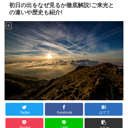
初日の出をなぜ見るか徹底解説!ご来光と
の違いや歴史も紹介!
冬
Twitter
Facebook
はてブ
Pocket
LINE
コピー