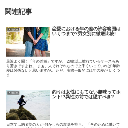
関連記事
恋愛における年の差の許容範囲は
人間関係
いくつまで?男女別に徹底比較!
最近よく聞く「年の差婚」ですが、 20歳以上離れているケースもあ
り驚きですよね。 まぁ、人それぞれなので上手くいっていれば 年齢
差は関係ないと思いますが… ただ、実際一般的には年の差が いくつ
ま...
釣りは女性にもてない趣味ってホ
人間関係
ント!?異性の前では隠すべき?
日本では約８割の人が 何かしらの趣味を持ち、 「そのために働いて