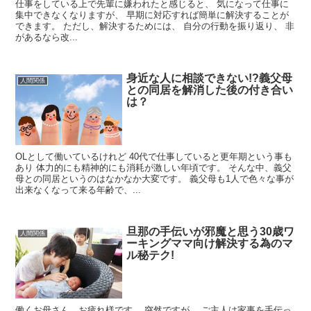
仕事をしている上で先輩に嫌われたと感じると、 気になって仕事に
集中できなくなりますが、 早期に対応すれば簡単に解決することが
できます。 ただし、解決するためには、 自分の行動を振り返り、 非
があるなら改...
身近な人に相談できない!?義父母
人間関係
との同居を解消した後の付き合い
は？
OLとして働いているけれど 40代で仕事していると更年期という事も
あり 体力的にも精神的にも消耗が激しい年頃です。 そんな中、義父
母との同居というのはなかなか大変です。 義父母も1人で色々な事が
出来なくなって来る年齢で、...
旦那の手伝いが邪魔と思う30歳ワ
人間関係
ーキングママ向け解決する為のマ
ル秘テク!
働くお母さん、お疲れ様です。 突然ですが、 ご主人は家事を手伝っ