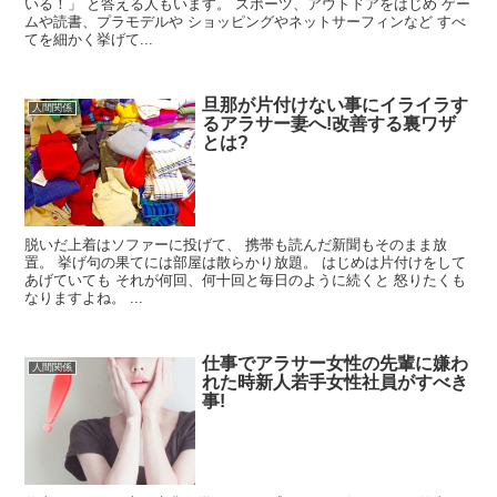
いる！」 と答える人もいます。 スポーツ、アウトドアをはじめ ゲー
ムや読書、プラモデルや ショッピングやネットサーフィンなど すべ
てを細かく挙げて...
旦那が片付けない事にイライラす
人間関係
るアラサー妻へ!改善する裏ワザ
とは?
脱いだ上着はソファーに投げて、 携帯も読んだ新聞もそのまま放
置。 挙げ句の果てには部屋は散らかり放題。 はじめは片付けをして
あげていても それが何回、何十回と毎日のように続くと 怒りたくも
なりますよね。 ...
仕事でアラサー女性の先輩に嫌わ
人間関係
れた時新人若手女性社員がすべき
事!