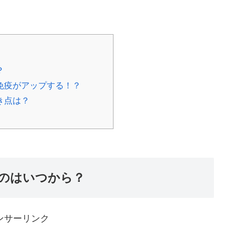
。
？
免疫がアップする！？
き点は？
のはいつから？
ンサーリンク