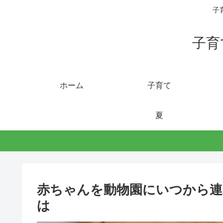
子
子育
ホーム
子育て
夏
赤ちゃんを動物園にいつから連
は