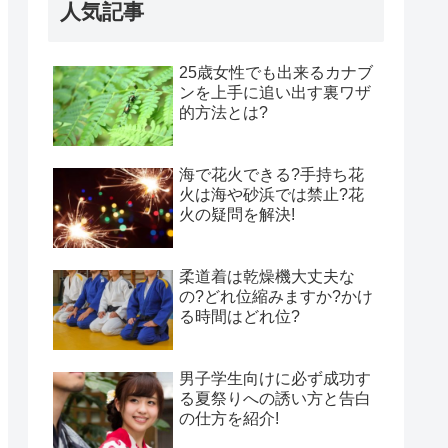
人気記事
25歳女性でも出来るカナブ
ンを上手に追い出す裏ワザ
的方法とは?
海で花火できる?手持ち花
火は海や砂浜では禁止?花
火の疑問を解決!
柔道着は乾燥機大丈夫な
の?どれ位縮みますか?かけ
る時間はどれ位?
男子学生向けに必ず成功す
る夏祭りへの誘い方と告白
の仕方を紹介!