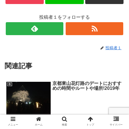
投稿者１をフォローする
投稿者１
関連記事
京都東山花灯路のデートにおすす
春
めの時間やルートや場所!2019年
平成15年3月から今年で 16回目を迎える京都の春の風物詩。 灯りと
花の路 舞妓さんの「奉納舞踊」 いけばなプロムナード 現代いけばな
メニュー
ホーム
検索
トップ
サイドバー
展 火の用心・お囃子組 などなど。 ...