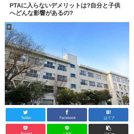
PTAに入らないデメリットは?自分と子供
へどんな影響があるの?
春
Twitter
Facebook
はてブ
Pocket
LINE
コピー